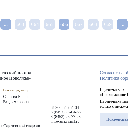
...
663
664
665
666
667
668
669
...
ический портал
Согласие на 
вное Поволжье»
Политика обр
Перепечатка в 
Главный редактор
«Православное 
Сапаева Елена
Перепечатка мат
Владимировна
только с письм
8 960 346 31 04
8 (8452) 23-04-38
8 (8452) 23-77-23
Покровская
info-sar@mail.ru
л Саратовской епархии