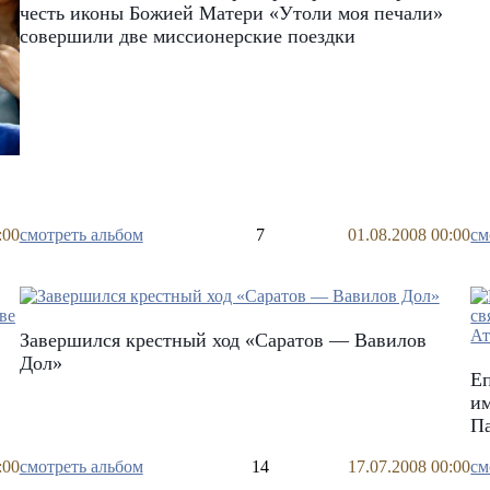
честь иконы Божией Матери «Утоли моя печали»
совершили две миссионерские поездки
:00
смотреть альбом
7
01.08.2008 00:00
см
Завершился крестный ход «Саратов — Вавилов
Дол»
Еп
им
Па
:00
смотреть альбом
14
17.07.2008 00:00
см