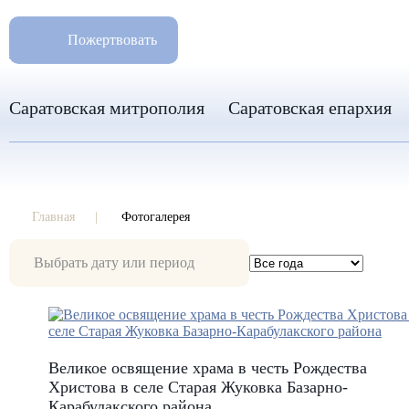
РАЗМ
8 960 346 31 04
Пожертвовать
info-sar@mail.ru
Саратовская митрополия
Саратовская епархия
Главная
Фотогалерея
Фотогалерея
Великое освящение храма в честь Рождества
Христова в селе Старая Жуковка Базарно-
Карабулакского района