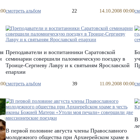
:00
смотреть альбом
22
14.10.2008 00:00
см
мя
Преподаватели и воспитанники Саратовской
Бо
и
семинарии совершили паломническую поездку в
уч
Троице-Сергиеву Лавру и к святыням Ярославской
П
епархии
:00
смотреть альбом
39
11.09.2008 00:00
см
В 
л
В первой половине августа члены Православного
молодежного общества при Архиерейском храме в