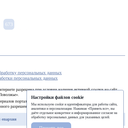
673
обработку персональных данных
аботки персональных данных
интернете разрешена при условии наличия активной ссылки на сайт
Поволжье».
Настройки файлов cookie
ериалов портала в печатных изданиях (книгах, прессе) возможна
Мы используем cookie и идентификаторы для работы сайта,
енного разрешения редакции.
аналитики и персонализации. Нажимая «Принять все», вы
даёте отдельное конкретное и информированное согласие на
обработку персональных данных для указанных целей.
 епархия
Балашовская епархия
Балаковская епархия
Принять все