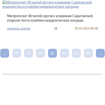
Митрополит Игнатий вручил клирикам Саратовской
епархии богослужебно-иерархические награды
смотреть альбом
11
20.04.2024 00:00
...
78
79
80
81
82
83
84
...