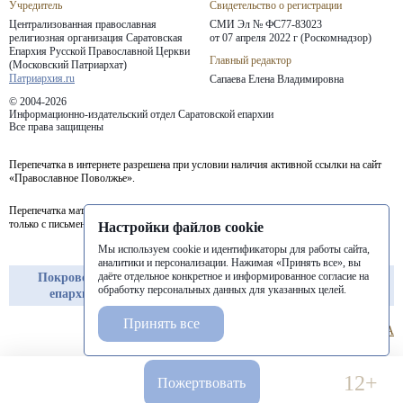
Учредитель
Свидетельство о регистрации
Централизованная православная
СМИ Эл № ФС77-83023
религиозная организация Саратовская
от 07 апреля 2022 г (Роскомнадзор)
Епархия
Русской Православной Церкви
Главный редактор
(Московский Патриархат)
Патриархия.ru
Сапаева Елена Владимировна
© 2004-2026
Информационно-издательский отдел Саратовской епархии
Все права защищены
Перепечатка в интернете разрешена при условии наличия активной ссылки на сайт
«Православное Поволжье».
Перепечатка материалов портала в печатных изданиях (книгах, прессе) возможна
только с письменного разрешения редакции.
Настройки файлов cookie
Мы используем cookie и идентификаторы для работы сайта,
аналитики и персонализации. Нажимая «Принять все», вы
даёте отдельное конкретное и информированное согласие на
Покровская
Балашовская
Балаковская
обработку персональных данных для указанных целей.
епархия
епархия
епархия
Принять все
12+
Пожертвовать