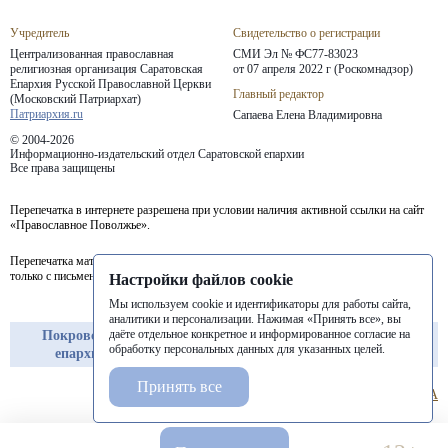
Учредитель
Свидетельство о регистрации
Централизованная православная
СМИ Эл № ФС77-83023
религиозная организация Саратовская
от 07 апреля 2022 г (Роскомнадзор)
Епархия
Русской Православной Церкви
Главный редактор
(Московский Патриархат)
Патриархия.ru
Сапаева Елена Владимировна
© 2004-2026
Информационно-издательский отдел Саратовской епархии
Все права защищены
Перепечатка в интернете разрешена при условии наличия активной ссылки на сайт
«Православное Поволжье».
Перепечатка материалов портала в печатных изданиях (книгах, прессе) возможна
только с письменного разрешения редакции.
Настройки файлов cookie
Мы используем cookie и идентификаторы для работы сайта,
аналитики и персонализации. Нажимая «Принять все», вы
даёте отдельное конкретное и информированное согласие на
Покровская
Балашовская
Балаковская
обработку персональных данных для указанных целей.
епархия
епархия
епархия
Принять все