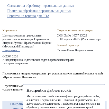
Согласие на обработку персональных данных
Политика обработки персональных данных
Перейти на версию для PDA
Учредитель
Свидетельство о регистрации
Централизованная православная
СМИ Эл № ФС77-83023
религиозная организация Саратовская
от 07 апреля 2022 г (Роскомнадзор)
Епархия
Русской Православной Церкви
Главный редактор
(Московский Патриархат)
Патриархия.ru
Сапаева Елена Владимировна
© 2004-2026
Информационно-издательский отдел Саратовской епархии
Все права защищены
Перепечатка в интернете разрешена при условии наличия активной ссылки на сайт
«Православное Поволжье».
Перепечатка материалов портала в печатных изданиях (книгах, прессе) возможна
только с письменного разрешения редакции.
Настройки файлов cookie
Мы используем cookie и идентификаторы для работы сайта,
аналитики и персонализации. Нажимая «Принять все», вы
даёте отдельное конкретное и информированное согласие на
Покровская
Балашовская
Балаковская
обработку персональных данных для указанных целей.
епархия
епархия
епархия