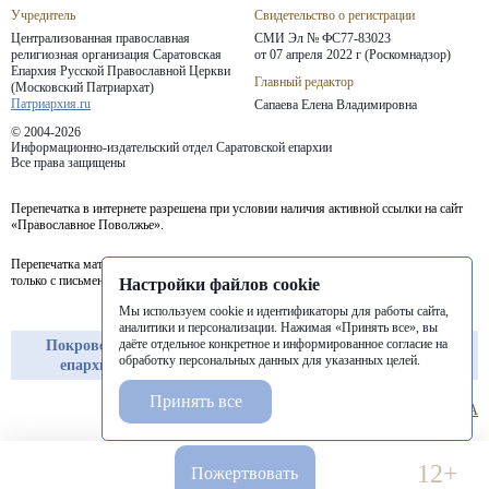
Учредитель
Свидетельство о регистрации
Централизованная православная
СМИ Эл № ФС77-83023
религиозная организация Саратовская
от 07 апреля 2022 г (Роскомнадзор)
Епархия
Русской Православной Церкви
Главный редактор
(Московский Патриархат)
Патриархия.ru
Сапаева Елена Владимировна
© 2004-2026
Информационно-издательский отдел Саратовской епархии
Все права защищены
Перепечатка в интернете разрешена при условии наличия активной ссылки на сайт
«Православное Поволжье».
Перепечатка материалов портала в печатных изданиях (книгах, прессе) возможна
только с письменного разрешения редакции.
Настройки файлов cookie
Мы используем cookie и идентификаторы для работы сайта,
аналитики и персонализации. Нажимая «Принять все», вы
даёте отдельное конкретное и информированное согласие на
Покровская
Балашовская
Балаковская
обработку персональных данных для указанных целей.
епархия
епархия
епархия
Принять все
12+
Пожертвовать