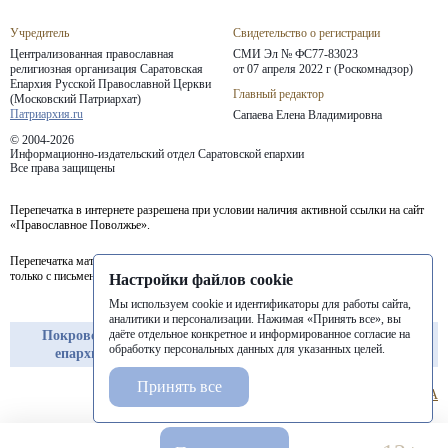
Учредитель
Свидетельство о регистрации
Централизованная православная
СМИ Эл № ФС77-83023
религиозная организация Саратовская
от 07 апреля 2022 г (Роскомнадзор)
Епархия
Русской Православной Церкви
Главный редактор
(Московский Патриархат)
Патриархия.ru
Сапаева Елена Владимировна
© 2004-2026
Информационно-издательский отдел Саратовской епархии
Все права защищены
Перепечатка в интернете разрешена при условии наличия активной ссылки на сайт
«Православное Поволжье».
Перепечатка материалов портала в печатных изданиях (книгах, прессе) возможна
только с письменного разрешения редакции.
Настройки файлов cookie
Мы используем cookie и идентификаторы для работы сайта,
аналитики и персонализации. Нажимая «Принять все», вы
даёте отдельное конкретное и информированное согласие на
Покровская
Балашовская
Балаковская
обработку персональных данных для указанных целей.
епархия
епархия
епархия
Принять все