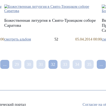
Божественная литургия в Свято-Троицком соборе
Ве
Саратова
Пр
С
:00
смотреть альбом
52
05.04.2014 00:00
см
...
29
30
31
32
33
34
35
...
ический портал
Согласие на 