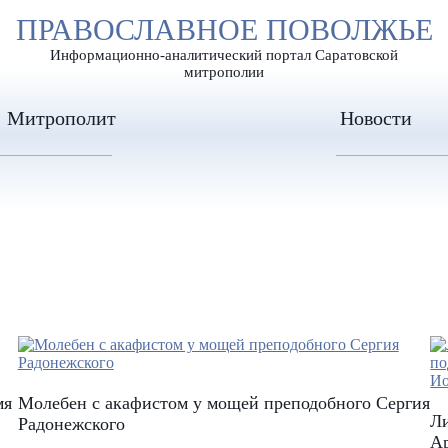
А
ПРАВОСЛАВНОЕ ПОВОЛЖЬЕ
А
ЕР ШРИФТА
ИЗОБРАЖЕН
А
Информационно-аналитический портал Саратовской
митрополии
Митрополит
Новости
мя
Молебен с акафистом у мощей преподобного Сергия
Л
Радонежского
Ар