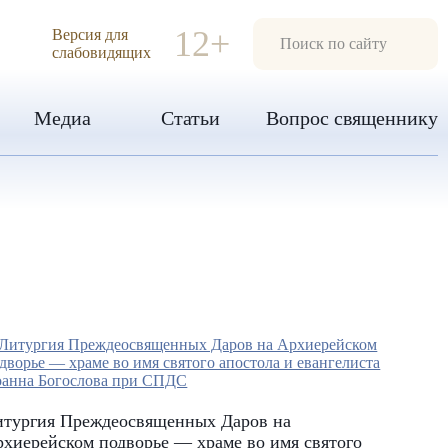
ИЯ
12+
Версия для
слабовидящих
Медиа
Статьи
Вопрос священнику
итургия Преждеосвященных Даров на
хиерейском подворье — храме во имя святого