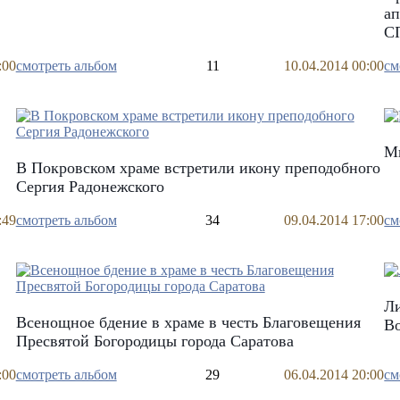
ап
С
:00
смотреть альбом
11
10.04.2014 00:00
см
Ми
В Покровском храме встретили икону преподобного
Сергия Радонежского
:49
смотреть альбом
34
09.04.2014 17:00
см
Ли
Всенощное бдение в храме в честь Благовещения
Во
Пресвятой Богородицы города Саратова
:00
смотреть альбом
29
06.04.2014 20:00
см