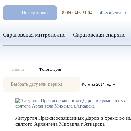
РАЗМ
Пожертвовать
8 960 346 31 04
info-sar@mail.ru
Саратовская митрополия
Саратовская епархия
Главная
Фотогалерея
Фотогалерея
Литургия Преждеосвященных Даров в храме во и
святого Архангела Михаила г.Аткарска