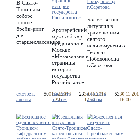
В Свято-
Троицком
соборе
Божественная
прошел
литургия в
брейн-ринг
Архиерейский
храме во имя
для
мужской хор
святого
старшеклассников
представил в
великомученика
Москве
Георгия
«Музыкальные
Победоносца
страницы
г.Саратова
истории
государства
Российского»
смотреть
50
01.12.2014
смотреть
23
30.11.2014
смотреть
53
30.11.20
альбом
15:29
альбом
17:00
альбом
16:00