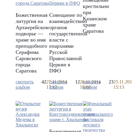
помещение
крестильни
при
Божественная
Совещание по
Казанском
литургия на
взаимодействию
храме
Архиерейском
органов
Саратова
подворье —
государственной
храме во имя
власти с
преподобного
епархиями
Серафима
Русской
Саровского
Православной
города
Церкви в
Саратова
ПФО
смотреть
42
27.11.2014
смотреть
12
26.11.2014
смотреть
23
25.11.20
альбом
17:15
альбом
19:00
альбом
15:13
Божественная