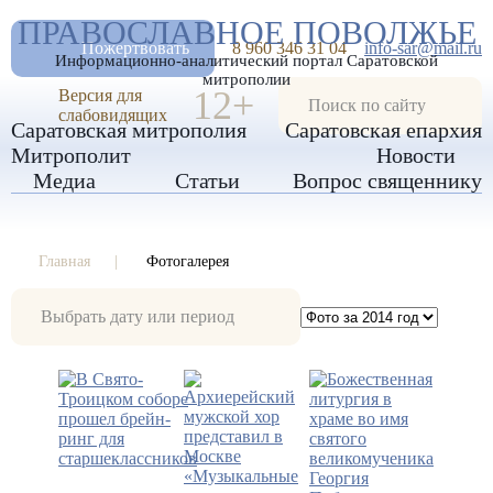
А
ПРАВОСЛАВНОЕ ПОВОЛЖЬЕ
А
РАЗМЕР ШРИФТА
А
Пожертвовать
8 960 346 31 04
info-sar@mail.ru
Информационно-аналитический портал Саратовской
ИЗОБРАЖЕНИЯ
митрополии
12+
Версия для
слабовидящих
Саратовская митрополия
Саратовская епархия
Митрополит
Новости
Медиа
Статьи
Вопрос священнику
Главная
Фотогалерея
Фотогалерея