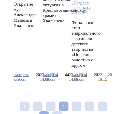
Открытие
литургия в
музея
Крестовоздвиженском
Александра
храме г.
Медема в
Хвалынска
Финальный
Хвалынске
этап
епархиального
фестиваля
детского
творчества
«Поделись
радостью с
другом»
смотреть
20
23.11.2014
смотреть
44
23.11.2014
смотреть
20
22.11.20
альбом
14:00
альбом
14:00
альбом
19:15
1
2
3
4
5
6
7