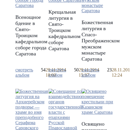
Крещальная
Всенощное
литургия в
Божественная
бдение в
Свято-
литургия в
Свято-
Троицком
Спасо-
Троицком
кафедральном
Преображенском
кафедральном
соборе
мужском
соборе города
Саратова
монастыре
Саратова
Саратова
смотреть
54
29.11.2014
смотреть
50
29.11.2014
смотреть
23
28.11.20
альбом
18:00
альбом
15:37
альбом
12:24
Освящено