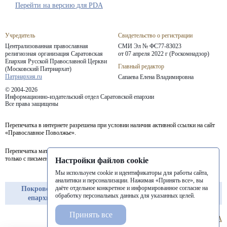
Перейти на версию для PDA
Учредитель
Свидетельство о регистрации
Централизованная православная
СМИ Эл № ФС77-83023
религиозная организация Саратовская
от 07 апреля 2022 г (Роскомнадзор)
Епархия
Русской Православной Церкви
Главный редактор
(Московский Патриархат)
Патриархия.ru
Сапаева Елена Владимировна
© 2004-2026
Информационно-издательский отдел Саратовской епархии
Все права защищены
Перепечатка в интернете разрешена при условии наличия активной ссылки на сайт
«Православное Поволжье».
Перепечатка материалов портала в печатных изданиях (книгах, прессе) возможна
только с письменного разрешения редакции.
Настройки файлов cookie
Мы используем cookie и идентификаторы для работы сайта,
аналитики и персонализации. Нажимая «Принять все», вы
даёте отдельное конкретное и информированное согласие на
Покровская
Балашовская
Балаковская
обработку персональных данных для указанных целей.
епархия
епархия
епархия
Принять все