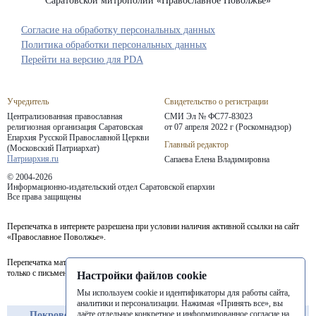
Саратовской митрополии «Православное Поволжье»
Согласие на обработку персональных данных
Политика обработки персональных данных
Перейти на версию для PDA
Учредитель
Свидетельство о регистрации
Централизованная православная
СМИ Эл № ФС77-83023
религиозная организация Саратовская
от 07 апреля 2022 г (Роскомнадзор)
Епархия
Русской Православной Церкви
Главный редактор
(Московский Патриархат)
Патриархия.ru
Сапаева Елена Владимировна
© 2004-2026
Информационно-издательский отдел Саратовской епархии
Все права защищены
Перепечатка в интернете разрешена при условии наличия активной ссылки на сайт
«Православное Поволжье».
Перепечатка материалов портала в печатных изданиях (книгах, прессе) возможна
только с письменного разрешения редакции.
Настройки файлов cookie
Мы используем cookie и идентификаторы для работы сайта,
аналитики и персонализации. Нажимая «Принять все», вы
даёте отдельное конкретное и информированное согласие на
Покровская
Балашовская
Балаковская