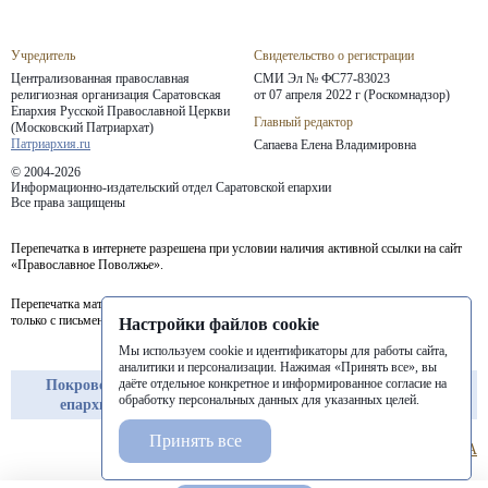
Учредитель
Свидетельство о регистрации
Централизованная православная
СМИ Эл № ФС77-83023
религиозная организация Саратовская
от 07 апреля 2022 г (Роскомнадзор)
Епархия
Русской Православной Церкви
Главный редактор
(Московский Патриархат)
Патриархия.ru
Сапаева Елена Владимировна
© 2004-2026
Информационно-издательский отдел Саратовской епархии
Все права защищены
Перепечатка в интернете разрешена при условии наличия активной ссылки на сайт
«Православное Поволжье».
Перепечатка материалов портала в печатных изданиях (книгах, прессе) возможна
только с письменного разрешения редакции.
Настройки файлов cookie
Мы используем cookie и идентификаторы для работы сайта,
аналитики и персонализации. Нажимая «Принять все», вы
даёте отдельное конкретное и информированное согласие на
Покровская
Балашовская
Балаковская
обработку персональных данных для указанных целей.
епархия
епархия
епархия
Принять все