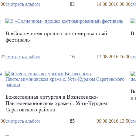
:00
смотреть альбом
83
14.08.2016 00:00
см
В «Солнечном» прошел костюмированный
В 
фестиваль
:22
смотреть альбом
16
12.08.2016 16:00
см
Вс
Божественная литургия в Вознесенско-
и 
Пантелеимоновском храме с. Усть-Курдюм
Саратовского района
:00
смотреть альбом
85
09.08.2016 13:50
см