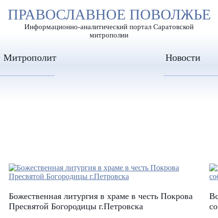
А
ПРАВОСЛАВНОЕ ПОВОЛЖЬЕ
А
ЕР ШРИФТА
ИЗОБРАЖЕН
А
Информационно-аналитический портал Саратовской
митрополии
Митрополит
Новости
Божественная литургия в храме в честь Покрова
В
Пресвятой Богородицы г.Петровска
со