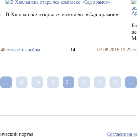
а
В Хвалынске открылся комплекс «Сад храмов»
Бо
в
М
:48
смотреть альбом
14
07.08.2016 15:22
см
...
18
19
20
21
22
23
24
...
ический портал
Согласие на 