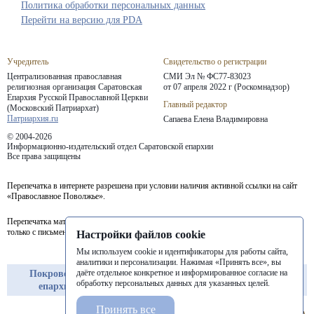
Политика обработки персональных данных
Перейти на версию для PDA
Учредитель
Свидетельство о регистрации
Централизованная православная
СМИ Эл № ФС77-83023
религиозная организация Саратовская
от 07 апреля 2022 г (Роскомнадзор)
Епархия
Русской Православной Церкви
Главный редактор
(Московский Патриархат)
Патриархия.ru
Сапаева Елена Владимировна
© 2004-2026
Информационно-издательский отдел Саратовской епархии
Все права защищены
Перепечатка в интернете разрешена при условии наличия активной ссылки на сайт
«Православное Поволжье».
Перепечатка материалов портала в печатных изданиях (книгах, прессе) возможна
только с письменного разрешения редакции.
Настройки файлов cookie
Мы используем cookie и идентификаторы для работы сайта,
аналитики и персонализации. Нажимая «Принять все», вы
даёте отдельное конкретное и информированное согласие на
Покровская
Балашовская
Балаковская
обработку персональных данных для указанных целей.
епархия
епархия
епархия
Принять все