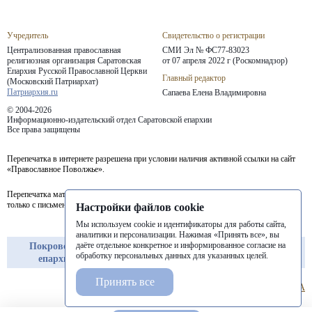
Учредитель
Свидетельство о регистрации
Централизованная православная
СМИ Эл № ФС77-83023
религиозная организация Саратовская
от 07 апреля 2022 г (Роскомнадзор)
Епархия
Русской Православной Церкви
Главный редактор
(Московский Патриархат)
Патриархия.ru
Сапаева Елена Владимировна
© 2004-2026
Информационно-издательский отдел Саратовской епархии
Все права защищены
Перепечатка в интернете разрешена при условии наличия активной ссылки на сайт
«Православное Поволжье».
Перепечатка материалов портала в печатных изданиях (книгах, прессе) возможна
только с письменного разрешения редакции.
Настройки файлов cookie
Мы используем cookie и идентификаторы для работы сайта,
аналитики и персонализации. Нажимая «Принять все», вы
даёте отдельное конкретное и информированное согласие на
Покровская
Балашовская
Балаковская
обработку персональных данных для указанных целей.
епархия
епархия
епархия
Принять все