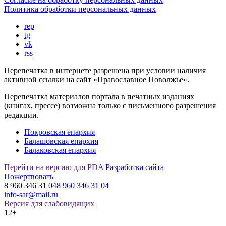
Политика обработки персональных данных
rep
tg
vk
rss
Перепечатка в интернете разрешена при условии наличия
активной ссылки на сайт «Православное Поволжье».
Перепечатка материалов портала в печатных изданиях
(книгах, прессе) возможна только с письменного разрешения
редакции.
Покровская епархия
Балашовская епархия
Балаковская епархия
Перейти на версию для PDA
Разработка сайта
Пожертвовать
8 960 346 31 04
8 960 346 31 04
info-sar@mail.ru
Версия для слабовидящих
12+