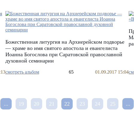
П
Ма
Божественная литургия на Архиерейском подворье
р
— храме во имя святого апостола и евангелиста
Иоанна Богослова при Саратовской православной
духовной семинарии
:13
смотреть альбом
65
01.09.2017 15:04
см
...
19
20
21
22
23
24
25
...