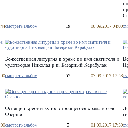
по
пр
С
:44
смотреть альбом
19
08.09.2017 04:00
см
Божественная литургия в храме во имя святителя и
Вс
чудотворца Николая р.п. Базарный Карабулак
Пр
:00
смотреть альбом
57
03.09.2017 17:58
см
Освящен крест и купол строящегося храма в селе
Де
Озерное
ги
:00
смотреть альбом
5
01.09.2017 17:39
см