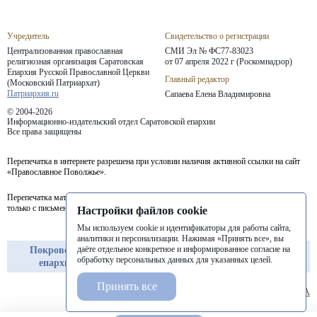
Учредитель
Свидетельство о регистрации
Централизованная православная
СМИ Эл № ФС77-83023
религиозная организация Саратовская
от 07 апреля 2022 г (Роскомнадзор)
Епархия
Русской Православной Церкви
Главный редактор
(Московский Патриархат)
Патриархия.ru
Сапаева Елена Владимировна
© 2004-2026
Информационно-издательский отдел Саратовской епархии
Все права защищены
Перепечатка в интернете разрешена при условии наличия активной ссылки на сайт
«Православное Поволжье».
Перепечатка материалов портала в печатных изданиях (книгах, прессе) возможна
только с письменного разрешения редакции.
Настройки файлов cookie
Мы используем cookie и идентификаторы для работы сайта,
аналитики и персонализации. Нажимая «Принять все», вы
даёте отдельное конкретное и информированное согласие на
Покровская
Балашовская
Балаковская
обработку персональных данных для указанных целей.
епархия
епархия
епархия
Принять все