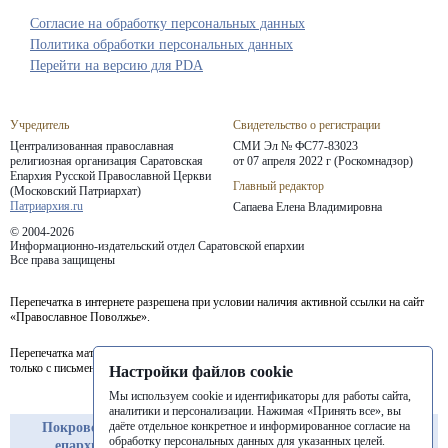
Согласие на обработку персональных данных
Политика обработки персональных данных
Перейти на версию для PDA
Учредитель
Свидетельство о регистрации
Централизованная православная
СМИ Эл № ФС77-83023
религиозная организация Саратовская
от 07 апреля 2022 г (Роскомнадзор)
Епархия
Русской Православной Церкви
Главный редактор
(Московский Патриархат)
Патриархия.ru
Сапаева Елена Владимировна
© 2004-2026
Информационно-издательский отдел Саратовской епархии
Все права защищены
Перепечатка в интернете разрешена при условии наличия активной ссылки на сайт
«Православное Поволжье».
Перепечатка материалов портала в печатных изданиях (книгах, прессе) возможна
только с письменного разрешения редакции.
Настройки файлов cookie
Мы используем cookie и идентификаторы для работы сайта,
аналитики и персонализации. Нажимая «Принять все», вы
даёте отдельное конкретное и информированное согласие на
Покровская
Балашовская
Балаковская
обработку персональных данных для указанных целей.
епархия
епархия
епархия