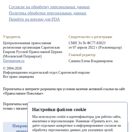
Согласие на обработку персональных данных
Политика обработки персональных данных
Перейти на версию для PDA
Учредитель
Свидетельство о регистрации
Централизованная православная
СМИ Эл № ФС77-83023
религиозная организация Саратовская
от 07 апреля 2022 г (Роскомнадзор)
Епархия
Русской Православной Церкви
Главный редактор
(Московский Патриархат)
Патриархия.ru
Сапаева Елена Владимировна
© 2004-2026
Информационно-издательский отдел Саратовской епархии
Все права защищены
Перепечатка в интернете разрешена при условии наличия активной ссылки на сайт
«Православное Поволжье».
Перепечатка материалов портала в печатных изданиях (книгах, прессе) возможна
только с письменного разрешения редакции.
Настройки файлов cookie
Мы используем cookie и идентификаторы для работы сайта,
аналитики и персонализации. Нажимая «Принять все», вы
даёте отдельное конкретное и информированное согласие на
Покровская
Балашовская
Балаковская
обработку персональных данных для указанных целей.
епархия
епархия
епархия