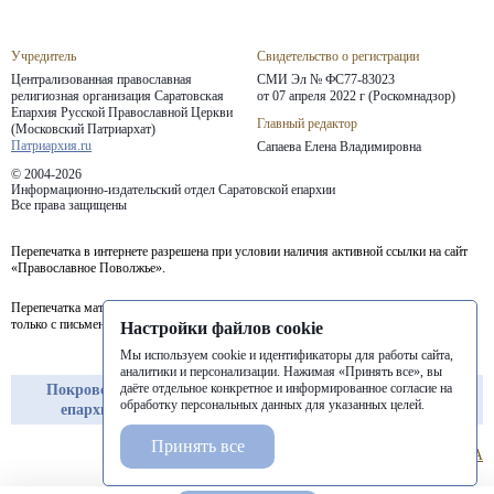
Учредитель
Свидетельство о регистрации
Централизованная православная
СМИ Эл № ФС77-83023
религиозная организация Саратовская
от 07 апреля 2022 г (Роскомнадзор)
Епархия
Русской Православной Церкви
Главный редактор
(Московский Патриархат)
Патриархия.ru
Сапаева Елена Владимировна
© 2004-2026
Информационно-издательский отдел Саратовской епархии
Все права защищены
Перепечатка в интернете разрешена при условии наличия активной ссылки на сайт
«Православное Поволжье».
Перепечатка материалов портала в печатных изданиях (книгах, прессе) возможна
только с письменного разрешения редакции.
Настройки файлов cookie
Мы используем cookie и идентификаторы для работы сайта,
аналитики и персонализации. Нажимая «Принять все», вы
даёте отдельное конкретное и информированное согласие на
Покровская
Балашовская
Балаковская
обработку персональных данных для указанных целей.
епархия
епархия
епархия
Принять все