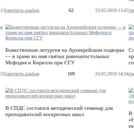
:13
смотреть альбом
62
25.05.2019 13:47
см
Божественная литургия на Архиерейском подворье
Со
— в храме во имя святых равноапостольных
ор
Мефодия и Кирилла при СГУ
со
:55
смотреть альбом
109
24.05.2019 14:34
см
В СПДС состоялся методический семинар для
В 
преподавателей воскресных школ
«Н
ев