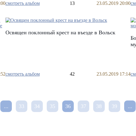
:00
смотреть альбом
13
23.05.2019 20:00
см
Освящен поклонный крест на въезде в Вольск
Бо
му
:52
смотреть альбом
42
23.05.2019 17:14
см
...
33
34
35
36
37
38
39
...