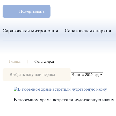
РАЗМ
8 960 346 31 04
Пожертвовать
info-sar@mail.ru
Саратовская митрополия
Саратовская епархия
Главная
Фотогалерея
Фотогалерея
В тюремном храме встретили чудотворную икону