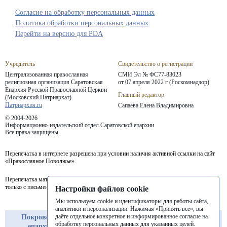
Согласие на обработку персональных данных
Политика обработки персональных данных
Перейти на версию для PDA
Учредитель
Свидетельство о регистрации
Централизованная православная
СМИ Эл № ФС77-83023
религиозная организация Саратовская
от 07 апреля 2022 г (Роскомнадзор)
Епархия
Русской Православной Церкви
Главный редактор
(Московский Патриархат)
Патриархия.ru
Сапаева Елена Владимировна
© 2004-2026
Информационно-издательский отдел Саратовской епархии
Все права защищены
Перепечатка в интернете разрешена при условии наличия активной ссылки на сайт
«Православное Поволжье».
Перепечатка материалов портала в печатных изданиях (книгах, прессе) возможна
только с письменного разрешения редакции.
Настройки файлов cookie
Мы используем cookie и идентификаторы для работы сайта,
аналитики и персонализации. Нажимая «Принять все», вы
даёте отдельное конкретное и информированное согласие на
Покровская
Балашовская
Балаковская
обработку персональных данных для указанных целей.
епархия
епархия
епархия