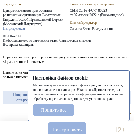
Учредитель
Свидетельство о регистрации
Централизованная православная
СМИ Эл № ФС77-83023
религиозная организация Саратовская
от 07 апреля 2022 г (Роскомнадзор)
Епархия
Русской Православной Церкви
Главный редактор
(Московский Патриархат)
Патриархия.ru
Сапаева Елена Владимировна
© 2004-2026
Информационно-издательский отдел Саратовской епархии
Все права защищены
Перепечатка в интернете разрешена при условии наличия активной ссылки на сайт
«Православное Поволжье».
Перепечатка материалов портала в печатных изданиях (книгах, прессе) возможна
только с письменного разрешения редакции.
Настройки файлов cookie
Мы используем cookie и идентификаторы для работы сайта,
аналитики и персонализации. Нажимая «Принять все», вы
даёте отдельное конкретное и информированное согласие на
Покровская
Балашовская
Балаковская
обработку персональных данных для указанных целей.
епархия
епархия
епархия
Принять все
12+
Пожертвовать