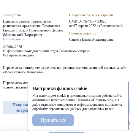
Учредитель
Свидетельство о регистрации
Централизованная православная
СМИ Эл № ФС77-83023
религиозная организация Саратовская
от 07 апреля 2022 г (Роскомнадзор)
Епархия
Русской Православной Церкви
Главный редактор
(Московский Патриархат)
Патриархия.ru
Сапаева Елена Владимировна
© 2004-2026
Информационно-издательский отдел Саратовской епархии
Все права защищены
Перепечатка в интернете разрешена при условии наличия активной ссылки на сайт
«Православное Поволжье».
Перепечатка материалов портала в печатных изданиях (книгах, прессе) возможна
только с письменного разрешения редакции.
Настройки файлов cookie
Мы используем cookie и идентификаторы для работы сайта,
аналитики и персонализации. Нажимая «Принять все», вы
даёте отдельное конкретное и информированное согласие на
Покровская
Балашовская
Балаковская
обработку персональных данных для указанных целей.
епархия
епархия
епархия
Принять все