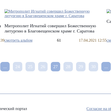
Са
а
Митрополит Игнатий совершил Божественную
литургию в Благовещенском храме г. Саратова
:39
смотреть альбом
61
17.04.2021 12:55
см
...
24
25
26
27
28
29
30
...
ический портал
Согласие на 