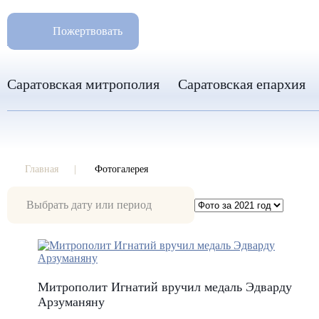
РАЗМ
8 960 346 31 04
Пожертвовать
info-sar@mail.ru
Саратовская митрополия
Саратовская епархия
Главная
Фотогалерея
Фотогалерея
Митрополит Игнатий вручил медаль Эдварду
Арзуманяну