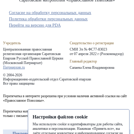
Саратовской митрополии «Православное Поволжье»
Согласие на обработку персональных данных
Политика обработки персональных данных
Перейти на версию для PDA
Учредитель
Свидетельство о регистрации
Централизованная православная
СМИ Эл № ФС77-83023
религиозная организация Саратовская
от 07 апреля 2022 г (Роскомнадзор)
Епархия
Русской Православной Церкви
Главный редактор
(Московский Патриархат)
Патриархия.ru
Сапаева Елена Владимировна
© 2004-2026
Информационно-издательский отдел Саратовской епархии
Все права защищены
Перепечатка в интернете разрешена при условии наличия активной ссылки на сайт
«Православное Поволжье».
Перепечатка материалов портала в печатных изданиях (книгах, прессе) возможна
только с письменного разрешения редакции.
Настройки файлов cookie
Мы используем cookie и идентификаторы для работы сайта,
аналитики и персонализации. Нажимая «Принять все», вы
даёте отдельное конкретное и информированное согласие на
Покровская
Балашовская
Балаковская