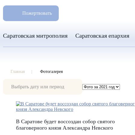
РАЗМ
8 960 346 31 04
Пожертвовать
info-sar@mail.ru
Саратовская митрополия
Саратовская епархия
Главная
Фотогалерея
Фотогалерея
В Саратове будет воссоздан собор святого
благоверного князя Александра Невского