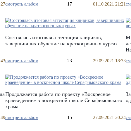
:27
смотреть альбом
17
01.10.2021 21:21
см
Состоялась итоговая аттестация клириков,
Ми
завершивших обучение на краткосрочных курсах
ле
Н
:43
смотреть альбом
23
29.09.2021 18:33
см
ла
Продолжается работа по проекту «Воскресное
За
краеведение» в воскресной школе Серафимовского
о
храма
:49
смотреть альбом
15
27.09.2021 20:24
см