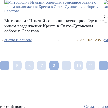
С
Митрополит Игнатий совершил всенощное бдение с
з
чином воздвижения Креста в Свято-Духовском
соборе г. Саратова
:58
смотреть альбом
57
26.09.2021 23:23
см
...
5
6
7
8
9
10
11
...
ический портал
Согласие на 