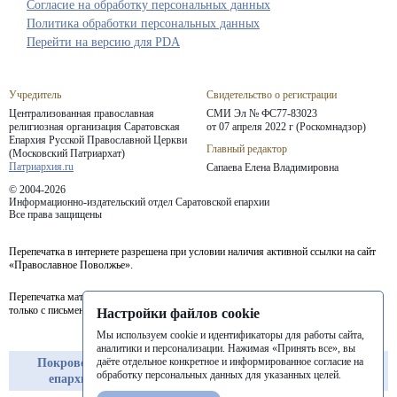
Согласие на обработку персональных данных
Политика обработки персональных данных
Перейти на версию для PDA
Учредитель
Свидетельство о регистрации
Централизованная православная
СМИ Эл № ФС77-83023
религиозная организация Саратовская
от 07 апреля 2022 г (Роскомнадзор)
Епархия
Русской Православной Церкви
Главный редактор
(Московский Патриархат)
Патриархия.ru
Сапаева Елена Владимировна
© 2004-2026
Информационно-издательский отдел Саратовской епархии
Все права защищены
Перепечатка в интернете разрешена при условии наличия активной ссылки на сайт
«Православное Поволжье».
Перепечатка материалов портала в печатных изданиях (книгах, прессе) возможна
только с письменного разрешения редакции.
Настройки файлов cookie
Мы используем cookie и идентификаторы для работы сайта,
аналитики и персонализации. Нажимая «Принять все», вы
даёте отдельное конкретное и информированное согласие на
Покровская
Балашовская
Балаковская
обработку персональных данных для указанных целей.
епархия
епархия
епархия