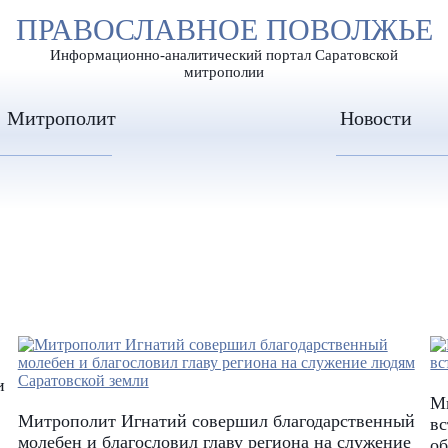
А
ПРАВОСЛАВНОЕ ПОВОЛЖЬЕ
А
ЕР ШРИФТА
ИЗОБРАЖЕН
А
Информационно-аналитический портал Саратовской
митрополии
Митрополит
Новости
и
М
Митрополит Игнатий совершил благодарственный
вс
молебен и благословил главу региона на служение
об