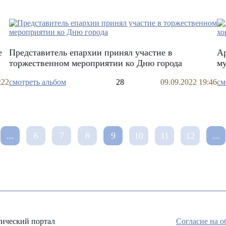
е
Представитель епархии принял участие в
Ар
торжественном мероприятии ко Дню города
м
:22
смотреть альбом
28
09.09.2022 19:46
см
...
6
7
8
9
10
11
12
...
ический портал
Согласие на 