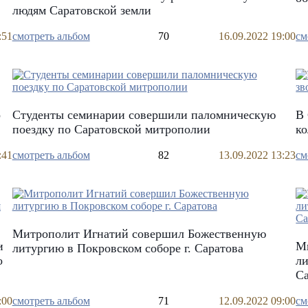
людям Саратовской земли
:51
смотреть альбом
70
16.09.2022 19:00
см
о
Студенты семинарии совершили паломническую
В 
поездку по Саратовской митрополии
ко
:41
смотреть альбом
82
13.09.2022 13:23
см
Митрополит Игнатий совершил Божественную
и
М
литургию в Покровском соборе г. Саратова
о
ли
Са
:00
смотреть альбом
71
12.09.2022 09:00
см