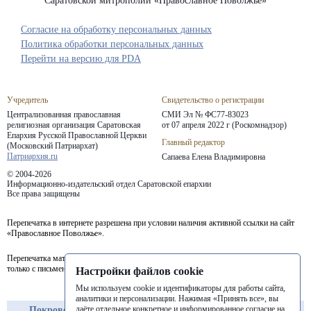
Саратовской митрополии «Православное Поволжье»
Согласие на обработку персональных данных
Политика обработки персональных данных
Перейти на версию для PDA
Учредитель
Свидетельство о регистрации
Централизованная православная
СМИ Эл № ФС77-83023
религиозная организация Саратовская
от 07 апреля 2022 г (Роскомнадзор)
Епархия
Русской Православной Церкви
Главный редактор
(Московский Патриархат)
Патриархия.ru
Сапаева Елена Владимировна
© 2004-2026
Информационно-издательский отдел Саратовской епархии
Все права защищены
Перепечатка в интернете разрешена при условии наличия активной ссылки на сайт
«Православное Поволжье».
Перепечатка материалов портала в печатных изданиях (книгах, прессе) возможна
только с письменного разрешения редакции.
Настройки файлов cookie
Мы используем cookie и идентификаторы для работы сайта,
аналитики и персонализации. Нажимая «Принять все», вы
даёте отдельное конкретное и информированное согласие на
Покровская
Балашовская
Балаковская