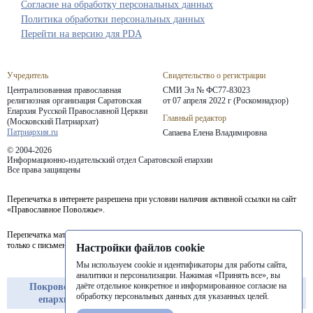
Согласие на обработку персональных данных
Политика обработки персональных данных
Перейти на версию для PDA
Учредитель
Свидетельство о регистрации
Централизованная православная
СМИ Эл № ФС77-83023
религиозная организация Саратовская
от 07 апреля 2022 г (Роскомнадзор)
Епархия
Русской Православной Церкви
Главный редактор
(Московский Патриархат)
Патриархия.ru
Сапаева Елена Владимировна
© 2004-2026
Информационно-издательский отдел Саратовской епархии
Все права защищены
Перепечатка в интернете разрешена при условии наличия активной ссылки на сайт
«Православное Поволжье».
Перепечатка материалов портала в печатных изданиях (книгах, прессе) возможна
только с письменного разрешения редакции.
Настройки файлов cookie
Мы используем cookie и идентификаторы для работы сайта,
аналитики и персонализации. Нажимая «Принять все», вы
даёте отдельное конкретное и информированное согласие на
Покровская
Балашовская
Балаковская
обработку персональных данных для указанных целей.
епархия
епархия
епархия