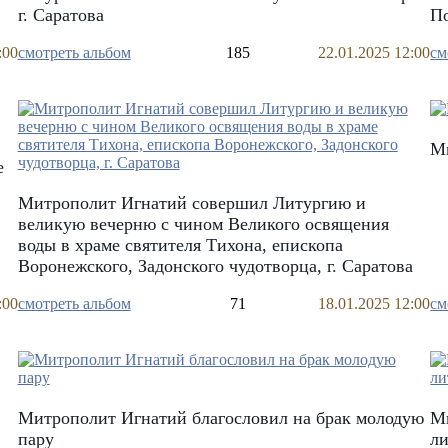
г. Саратова
По
:00
смотреть альбом
185
22.01.2025 12:00
см
Ми
е
Митрополит Игнатий совершил Литургию и
великую вечерню с чином Великого освящения
воды в храме святителя Тихона, епископа
Воронежского, Задонского чудотворца, г. Саратова
:00
смотреть альбом
71
18.01.2025 12:00
см
Митрополит Игнатий благословил на брак молодую
М
пару
ли