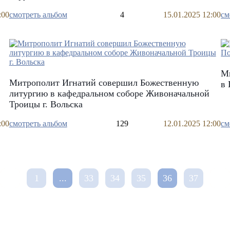
:00
смотреть альбом
4
15.01.2025 12:00
см
М
Митрополит Игнатий совершил Божественную
в 
литургию в кафедральном соборе Живоначальной
Троицы г. Вольска
:00
смотреть альбом
129
12.01.2025 12:00
см
1
...
33
34
35
36
37