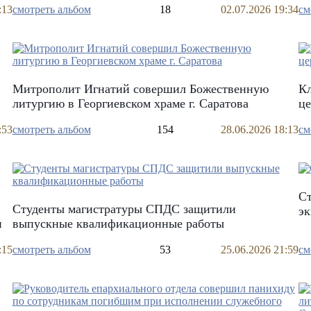
:13
смотреть альбом
18
02.07.2026 19:34
см
Митрополит Игнатий совершил Божественную
Кл
литургию в Георгиевском храме г. Саратова
ц
:53
смотреть альбом
154
28.06.2026 18:13
см
С
Студенты магистратуры СПДС защитили
эк
и
выпускные квалификационные работы
:15
смотреть альбом
53
25.06.2026 21:59
см