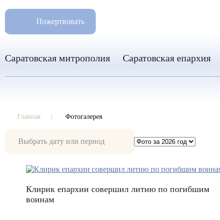
РАЗМ
8 960 346 31 04
Пожертвовать
info-sar@mail.ru
Саратовская митрополия
Саратовская епархия
Главная
Фотогалерея
Фотогалерея
Клирик епархии совершил литию по погибшим
воинам