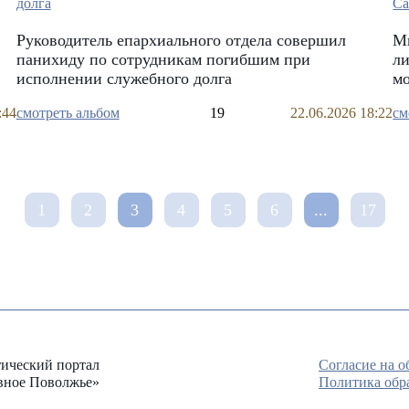
Руководитель епархиального отдела совершил
М
панихиду по сотрудникам погибшим при
л
исполнении служебного долга
мо
:44
смотреть альбом
19
22.06.2026 18:22
см
1
2
3
4
5
6
...
17
ический портал
Согласие на 
вное Поволжье»
Политика обр