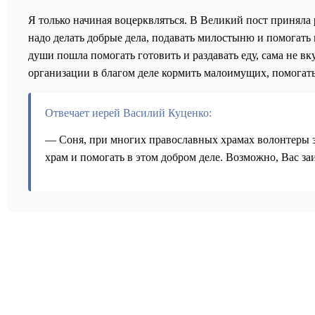
Я только начиная воцерквляться. В Великий пост приняла р
надо делать добрые дела, подавать милостыню и помогат
души пошла помогать готовить и раздавать еду, сама не в
организации в благом деле кормить малоимущих, помогать
Отвечает иерей Василий Куценко:
— Соня, при многих православных храмах волонтеры з
храм и помогать в этом добром деле. Возможно, Вас з