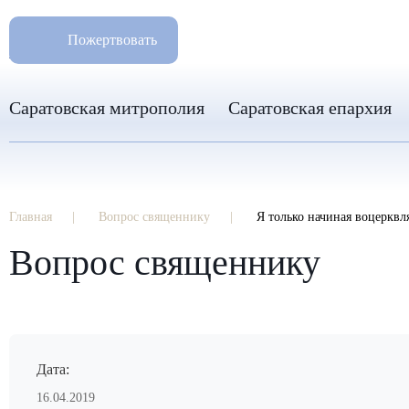
РАЗМ
8 960 346 31 04
Пожертвовать
info-sar@mail.ru
Саратовская митрополия
Саратовская епархия
Главная
Вопрос священнику
Я только начиная воцерквля
Вопрос священнику
Дата:
16.04.2019