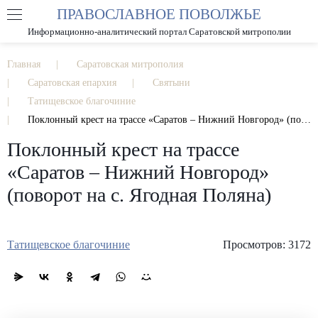
ПРАВОСЛАВНОЕ ПОВОЛЖЬЕ
А
А
РАЗМЕР ШРИФТА
А
Информационно-аналитический портал Саратовской митрополии
ИЗОБРАЖЕНИЯ
Главная
Саратовская митрополия
Саратовская епархия
Святыни
Татищевское благочиние
Поклонный крест на трассе «Саратов – Нижний Новгород» (поворот на с. Ягодная Поляна)
Поклонный крест на трассе
«Саратов – Нижний Новгород»
(поворот на с. Ягодная Поляна)
Татищевское благочиние
Просмотров: 3172