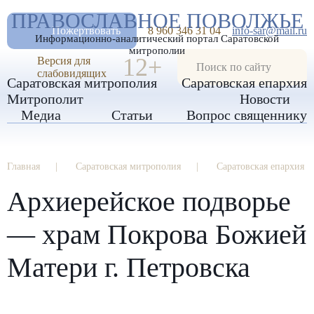
А
ПРАВОСЛАВНОЕ ПОВОЛЖЬЕ
А
РАЗМЕР ШРИФТА
А
Пожертвовать
8 960 346 31 04
info-sar@mail.ru
Информационно-аналитический портал Саратовской
ИЗОБРАЖЕНИЯ
митрополии
12+
Версия для
слабовидящих
Саратовская митрополия
Саратовская епархия
Митрополит
Новости
Медиа
Статьи
Вопрос священнику
Главная
Саратовская митрополия
Саратовская епархия
Архиерейское подворье
— храм Покрова Божией
Матери г. Петровска