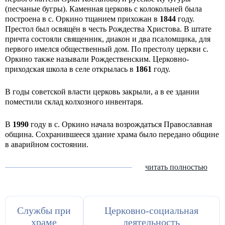
(песчаные бугры). Каменная церковь с колокольней была
построена в с. Оркино тщанием прихожан в
1844
году.
Престол был освящён в честь Рождества Христова. В штате
причта состояли священник, диакон и два псаломщика, для
первого имелся общественный дом. По престолу церкви с.
Оркино также называли Рождественским. Церковно-
приходская школа в селе открылась в
1861
году.
В годы советской власти церковь закрыли, а в ее здании
поместили склад колхозного инвентаря.
В
1990
году в с. Оркино начала возрождаться Православная
община. Сохранившееся здание храма было передано общине
в аварийном состоянии.
читать полностью
Службы при
Церковно-социальная
храме
деятельность