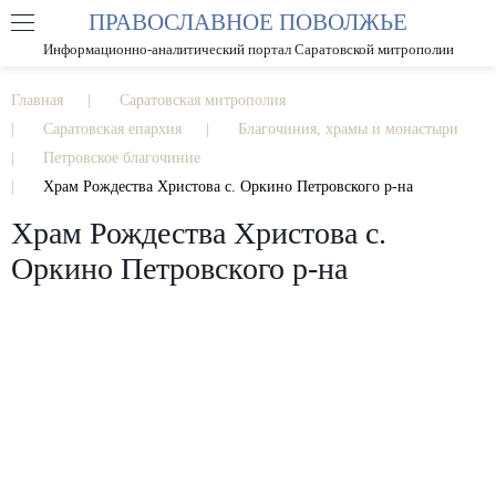
ПРАВОСЛАВНОЕ ПОВОЛЖЬЕ
А
А
РАЗМЕР ШРИФТА
А
Информационно-аналитический портал Саратовской митрополии
ИЗОБРАЖЕНИЯ
Главная
Саратовская митрополия
Саратовская епархия
Благочиния, храмы и монастыри
Петровское благочиние
Храм Рождества Христова с. Оркино Петровского р-на
Храм Рождества Христова с.
Оркино Петровского р-на