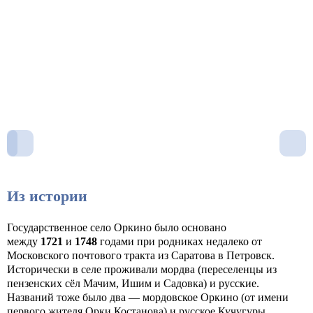
Из истории
Государственное село Оркино было основано
между
1721
и
1748
годами при родниках недалеко от
Московского почтового тракта из Саратова в Петровск.
Исторически в селе проживали мордва (переселенцы из
пензенских сёл Мачим, Ишим и Садовка) и русские.
Названий тоже было два — мордовское Оркино (от имени
первого жителя Орки Костанова) и русское Кучугуры