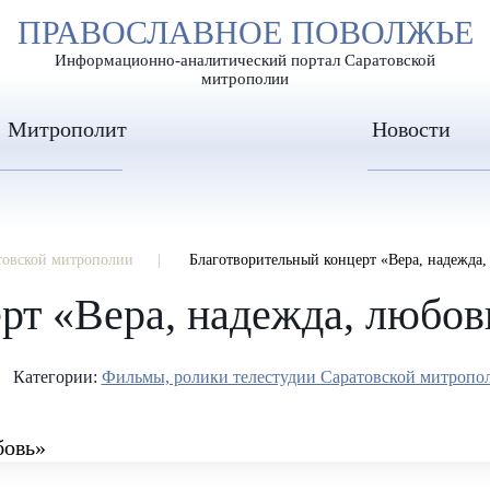
А
ПРАВОСЛАВНОЕ ПОВОЛЖЬЕ
А
ЕР ШРИФТА
ИЗОБРАЖЕН
А
Информационно-аналитический портал Саратовской
митрополии
Митрополит
Новости
товской митрополии
Благотворительный концерт «Вера, надежда,
рт «Вера, надежда, любов
Категории:
Фильмы, ролики телестудии Саратовской митропо