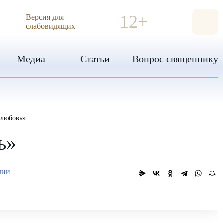
ИЯ
12+
Версия для
слабовидящих
Медиа
Статьи
Вопрос священнику
 любовь»
ь»
лии