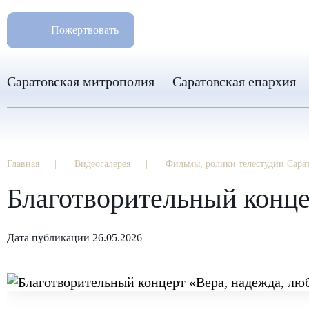
РАЗМ
8 960 346 31 04
Пожертвовать
info-sar@mail.ru
Саратовская митрополия
Саратовская епархия
Главная
Видеогалерея
Фильмы, ролики телестудии Сара
Благотворительный конце
Дата публикации 26.05.2026