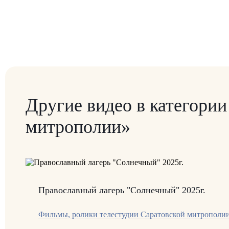
Другие видео в категори
митрополии»
Православный лагерь "Солнечный" 2025г.
Фильмы, ролики телестудии Саратовской митрополи