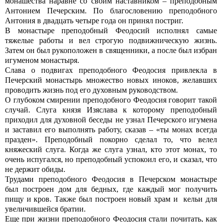
монашества наравне со своим наставником – преподобным
Антонием Печерским. По благословению преподобного
Антония в двадцать четыре года он принял постриг.
В монастыре преподобный Феодосий исполнял самые
тяжелые работы и вел строгую подвижническую жизнь.
Затем он был рукоположен в священники, а после был избран
игуменом монастыря.
Слава о подвигах преподобного Феодосия привлекла в
Печерский монастырь множество новых иноков, желавших
проводить жизнь под его духовным руководством.
О глубоком смирении преподобного Феодосия говорит такой
случай. Слуга князя Изяслава к которому преподобный
приходил для духовной беседы не узнал Печерского игумена
и заставил его выполнять работу, сказав – «ты монах всегда
празден». Преподобный покорно сделал то, что велел
княжеский слуга. Когда же слуга узнал, кто этот монах, то
очень испугался, но преподобный успокоил его, и сказал, что
не держит обиды.
Трудами преподобного Феодосия в Печерском монастыре
был построен дом для бедных, где каждый мог получить
пищу и кров. Также был построен новый храм и кельи для
увеличившейся братии.
Еще при жизни преподобного Феодосия стали почитать, как