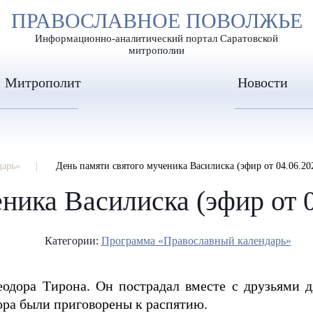
А
ПРАВОСЛАВНОЕ ПОВОЛЖЬЕ
А
ЕР ШРИФТА
ИЗОБРАЖЕН
А
Информационно-аналитический портал Саратовской
митрополии
Митрополит
Новости
дарь»
День памяти святого мученика Василиска (эфир от 04.06.202
ника Василиска (эфир от 04
Категории:
Программа «Православный календарь»
одора Тирона. Он пострадал вместе с друзьями 
дора были приговорены к распятию.