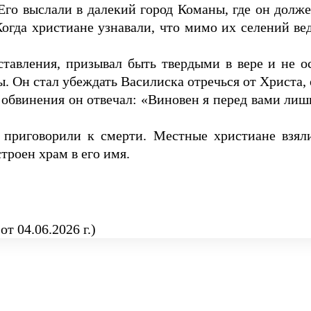
Его выслали в далекий город Команы, где он долж
Когда христиане узнавали, что мимо их селений ве
тавления, призывал быть твердыми в вере и не ос
. Он стал убеждать Василиска отречься от Христа, 
е обвинения он отвечал: «Виновен я перед вами ли
о приговорили к смерти. Местные христиане взял
троен храм в его имя.