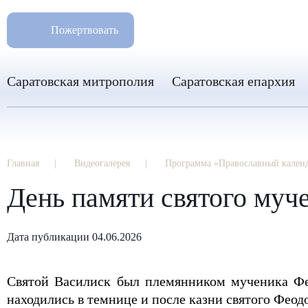
РАЗМ
8 960 346 31 04
Пожертвовать
info-sar@mail.ru
Саратовская митрополия
Саратовская епархия
Главная
Видеогалерея
Программа «Православный кален
День памяти святого муче
Дата публикации 04.06.2026
Святой Василиск был племянником мученика Фе
находились в темнице и после казни святого Фео