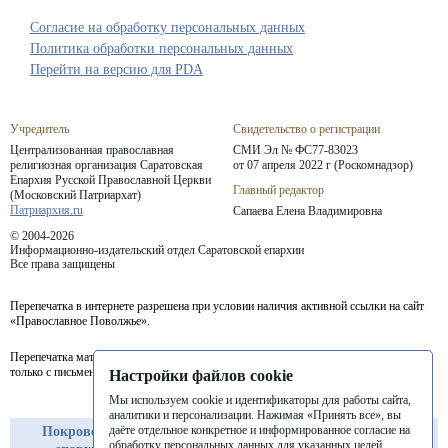
Согласие на обработку персональных данных
Политика обработки персональных данных
Перейти на версию для PDA
Учредитель
Свидетельство о регистрации
Централизованная православная
СМИ Эл № ФС77-83023
религиозная организация Саратовская
от 07 апреля 2022 г (Роскомнадзор)
Епархия
Русской Православной Церкви
Главный редактор
(Московский Патриархат)
Патриархия.ru
Сапаева Елена Владимировна
© 2004-2026
Информационно-издательский отдел Саратовской епархии
Все права защищены
Перепечатка в интернете разрешена при условии наличия активной ссылки на сайт
«Православное Поволжье».
Перепечатка материалов портала в печатных изданиях (книгах, прессе) возможна
только с письменного разрешения редакции.
Настройки файлов cookie
Мы используем cookie и идентификаторы для работы сайта,
аналитики и персонализации. Нажимая «Принять все», вы
даёте отдельное конкретное и информированное согласие на
Покровская
Балашовская
Балаковская
обработку персональных данных для указанных целей.