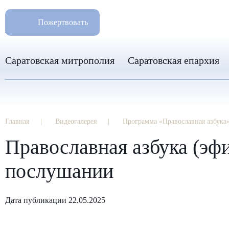
РАЗМ
8 960 346 31 04
Пожертвовать
info-sar@mail.ru
Саратовская митрополия
Саратовская епархия
Главная
Видеогалерея
Программа «Православная азбука
Православная азбука (эф
послушании
Дата публикации 22.05.2025