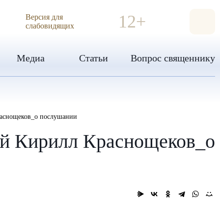
ИЯ
12+
Версия для
слабовидящих
Медиа
Статьи
Вопрос священнику
Краснощеков_о послушании
рей Кирилл Краснощеков_о