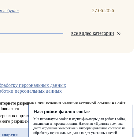
я азбука»
27.06.2026
все видео категории
обработку персональных данных
аботки персональных данных
интернете разрешена при условии наличия активной ссылки на сайт
Поволжье».
Настройки файлов cookie
ериалов портала в печатных изданиях (книгах, прессе) возможна
Мы используем cookie и идентификаторы для работы сайта,
енного разрешения редакции.
аналитики и персонализации. Нажимая «Принять все», вы
даёте отдельное конкретное и информированное согласие на
обработку персональных данных для указанных целей.
 епархия
Балашовская епархия
Балаковская епархия