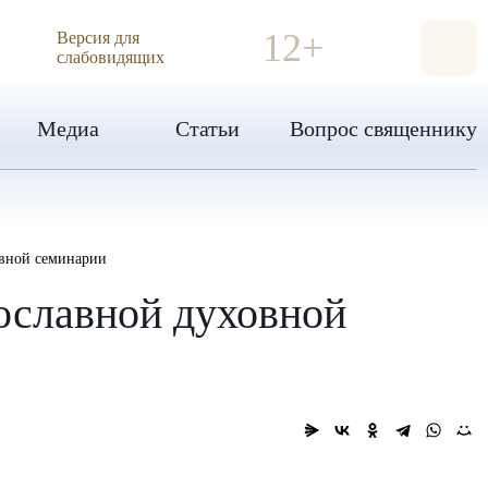
ИЯ
12+
Версия для
слабовидящих
Медиа
Статьи
Вопрос священнику
овной семинарии
ославной духовной