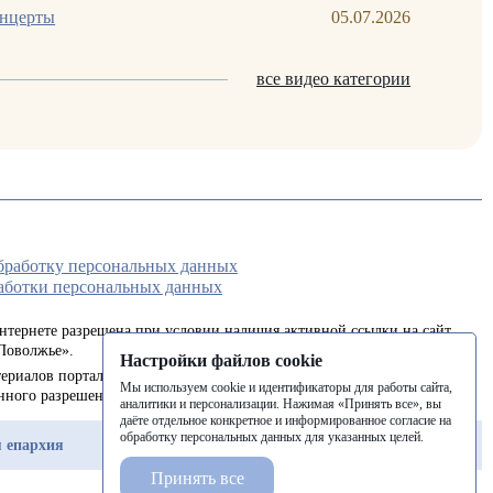
онцерты
05.07.2026
все видео категории
обработку персональных данных
аботки персональных данных
интернете разрешена при условии наличия активной ссылки на сайт
Поволжье».
Настройки файлов cookie
ериалов портала в печатных изданиях (книгах, прессе) возможна
Мы используем cookie и идентификаторы для работы сайта,
енного разрешения редакции.
аналитики и персонализации. Нажимая «Принять все», вы
даёте отдельное конкретное и информированное согласие на
обработку персональных данных для указанных целей.
 епархия
Балашовская епархия
Балаковская епархия
Принять все