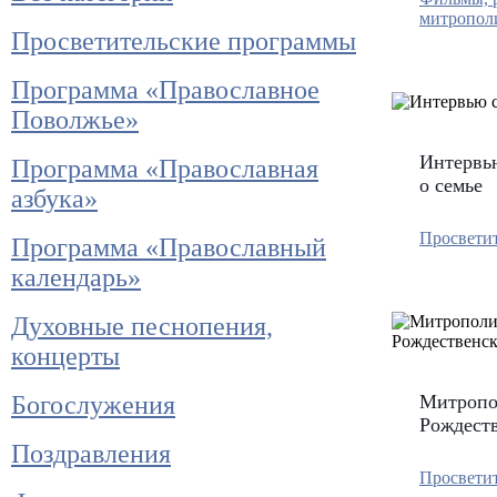
митропол
Просветительские программы
Программа «Православное
Поволжье»
Интервь
Программа «Православная
о семье
азбука»
Просвети
Программа «Православный
календарь»
Духовные песнопения,
концерты
Богослужения
Митропол
Рождеств
Поздравления
Просвети