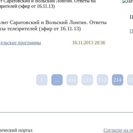
Ц
лит Саратовский и Вольский Лонгин. Ответы
сы телезрителей (эфир от 16.11.13)
П
тельские программы
16.11.2013 20:36
1
...
211
212
213
214
2
ический портал
Согласие на 