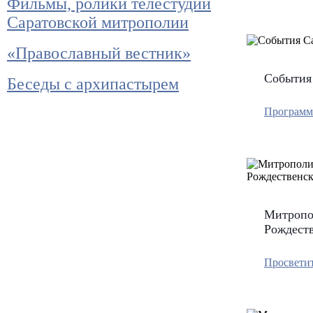
Фильмы, ролики телестудии
Саратовской митрополии
«Православный вестник»
События 
Беседы с архипастырем
Программ
Митропол
Рождеств
Просвети