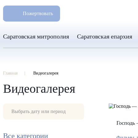
РАЗМ
8 960 346 31 04
Пожертвовать
info-sar@mail.ru
Саратовская митрополия
Саратовская епархия
Главная
Видеогалерея
Видеогалерея
Господь 
Все категории
Фильмы, р