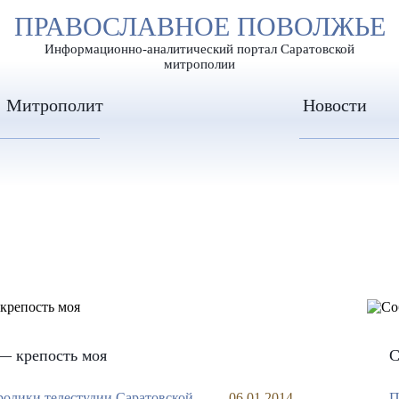
А
ПРАВОСЛАВНОЕ ПОВОЛЖЬЕ
А
ЕР ШРИФТА
ИЗОБРАЖЕН
А
Информационно-аналитический портал Саратовской
митрополии
Митрополит
Новости
— крепость моя
С
олики телестудии Саратовской
06.01.2014
П