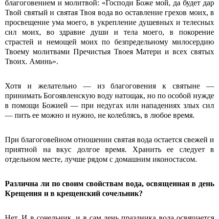
благоговением и молитвой: «Господи Боже мой, да будет дар
Твой святый и святая Твоя вода во оставление грехов моих, в
просвещение ума моего, в укрепление душевных и телесных
сил моих, во здравие души и тела моего, в покорение
страстей и немощей моих по безпредельному милосердию
Твоему молитвами Пречистыя Твоея Матери и всех святых
Твоих. Аминь».
Хотя и желательно — из благоговения к святыне —
принимать Богоявленскую воду натощак, но по особой нужде
в помощи Божией — при недугах или нападениях злых сил
— пить ее можно и нужно, не колеблясь, в любое время.
При благоговейном отношении святая вода остается свежей и
приятной на вкус долгое время. Хранить ее следует в
отдельном месте, лучше рядом с домашним иконостасом.
Различна ли по своим свойствам вода, освященная в день
Крещения и в крещенский сочельник?
Нет. И в сочельник, и в сам день праздника вода освящается