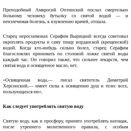
Преподобный Амвросий Оптинский послал смертельно
больному человеку бутылку со святой во­дой — и
неизлечимая болезнь, к изумле­нию врачей, отошла.
Старец иеросхимонах Серафим Вырицкий всегда советовал
окроплять про­дукты и саму пищу иорданской (крещен­ской)
водой. Когда кто-нибудь сильно болел, старец Серафим
благословлял принимать по столовой ложке святой воды
каждый час. Он говорил также, что сильнее лекарств, чем
святая вода и освященное масло, нет.
«Освященная вода,— писал святитель Димитрий
Херсонский,— имеет силы к освящению душ и телес всех,
поль­зующихся ею».
Как следует употреблять святую воду
Святую воду, как и просфору, принято употреблять натощак,
после утреннего молитвенного правила, с особым