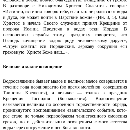
В разговоре с Никодимом Христос Спаситель говорит:
«Истинно, истинно говорю тебе, если кто не родится от воды
и Духа, не может войти в Царствие Божие» (Ин. 3, 5). Сам
Христос в начале Своего служения принял Крещение от
пророка Иоанна Предтечи в водах реки Иордан. В
песнопениях службы этому празднику говорится, что
Господь «очищение водою роду человеческому дарует»;
«Струи освятил еси Иорданския, державу сокрушил еси
греховную, Христе Боже наш...».
Великое и малое освящение
Водоосвящение бывает малое и вели­кое: малое совершается в
течение года неоднократно (во время молебнов, совершения
Таинства Крещения), а великое — только в праздник
Крещения Господня (Богоявления). Водоосвя­щение
называется великим по особенной торжественности обряда,
проникнутого воспоминанием евангельского события, кото­
рое стало не только первообразом таин­ственного омовения
грехов, но и действи­тельным освящением самого естества
воды через погружение в нее Бога во плоти.