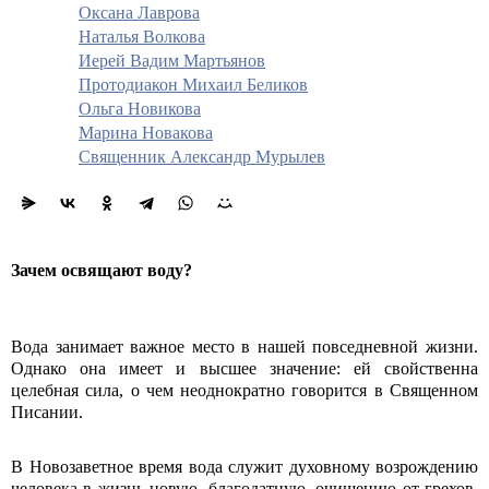
Оксана Лаврова
Наталья Волкова
Иерей Вадим Мартьянов
Протодиакон Михаил Беликов
Ольга Новикова
Марина Новакова
Священник Александр Мурылев
Зачем освящают воду?
Вода занимает важное место в нашей повседневной жизни.
Однако она имеет и высшее значение: ей свойственна
целебная сила, о чем неоднократно говорится в Священном
Писании.
В Новозаветное время вода служит духовному возрождению
человека в жизнь новую, благодатную, очищению от грехов.