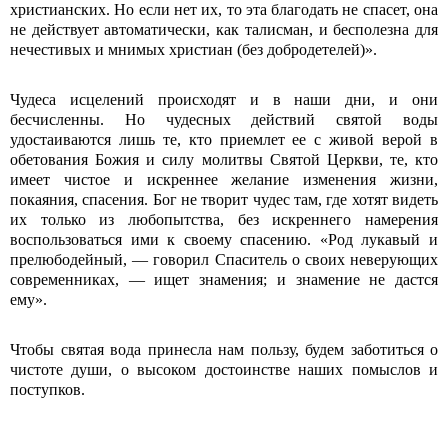
христианских. Но если нет их, то эта благодать не спасет, она
не действует автоматически, как та­лисман, и бесполезна для
нечестивых и мнимых христиан (без добродетелей)».
Чудеса исцелений происходят и в на­ши дни, и они
бесчисленны. Но чудесных действий святой воды
удостаиваются лишь те, кто прием­лет ее с живой верой в
обетования Бо­жия и силу молитвы Святой Церкви, те, кто
имеет чистое и искреннее желание изменения жизни,
покаяния, спасения. Бог не творит чудес там, где хотят ви­деть
их только из любопытства, без ис­креннего намерения
воспользоваться ими к своему спасению. «Род лукавый и
пре­любодейный, — говорил Спаситель о своих неверующих
современниках, — ищет знамения; и знамение не дастся
ему».
Чтобы святая вода принесла нам пользу, будем заботиться о
чистоте души, о вы­соком достоинстве наших помыслов и
поступков.