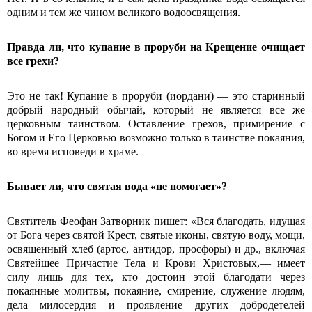
одним и тем же чином великого водоосвящения.
Правда ли, что купание в проруби на Крещение очищает
все грехи?
Это не так! Купание в проруби (иордани) ― это старинный
добрый народный обычай, который не является все же
церковным таинством. Оставление грехов, примирение с
Богом и Его Церковью возможно только в таинстве покаяния,
во время исповеди в храме.
Бывает ли, что святая вода «не помогает»?
Святитель Феофан Затворник пишет: «Вся благодать, идущая
от Бога через святой Крест, святые иконы, святую воду, мощи,
освященный хлеб (артос, антидор, просфоры) и др., включая
Святейшее При­частие Тела и Крови Христовых,— имеет
силу лишь для тех, кто достоин этой благодати через
покаянные мо­литвы, покаяние, смирение, служение людям,
дела милосердия и проявление других добродетелей