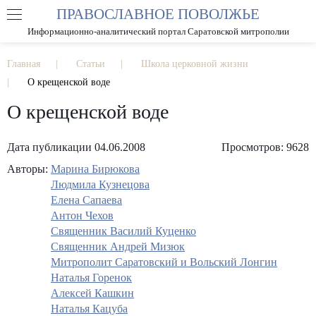
ПРАВОСЛАВНОЕ ПОВОЛЖЬЕ
А
А
РАЗМЕР ШРИФТА
А
Информационно-аналитический портал Саратовской митрополии
ИЗОБРАЖЕНИЯ
Главная
Статьи
Школа церковной жизни
О крещенской воде
О крещенской воде
Дата публикации 04.06.2008
Просмотров: 9628
Авторы:
Марина Бирюкова
Людмила Кузнецова
Елена Сапаева
Антон Чехов
Священник Василий Куценко
Священник Андрей Мизюк
Митрополит Саратовский и Вольский Лонгин
Наталья Горенок
Алексей Кашкин
Наталья Кацуба