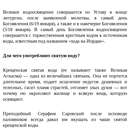
Великое водоосвящение совершается по Уставу в конце
литургии, после заамвонной молитвы, в самый день
Богоявления (6/19 января), а также и в навечерие Богоявления
(5/18 января). В самый день Богоявления во­доосвящение
совершается с торжествен­ным крестным ходом к источникам
воды, известным под названием «хода на Иордан».
Для чего употребляют святую воду?
Крещенская святая вода (ее называют также Великая
Агиасма) ― одна из величайших святынь. Она не портится
длительное время, подает исцеление недугов душевных и
телесных, гасит пламя страстей, отгоняет злых духов ― вот
почему ею ок­ропляют жилище и всякую вещь, которую
освящают.
Преподобный Серафим Саровский после исповеди
паломников всегда давал им вку­шать из чаши святой
крещенской воды.