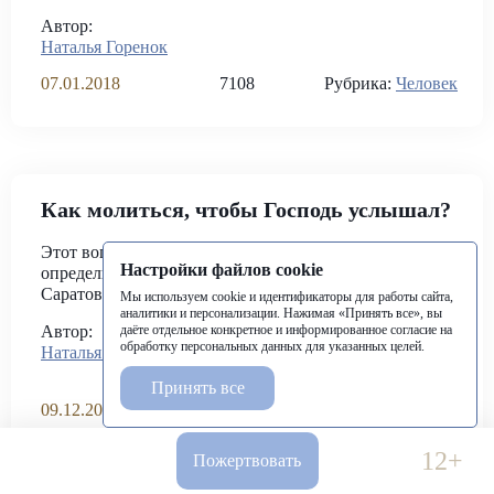
Автор:
Наталья Горенок
07.01.2018
7108
Рубрика:
Человек
Как молиться, чтобы Господь услышал?
Этот вопрос, пришедший в нашу редакцию,
Настройки файлов cookie
определил тему новой беседы с Митрополитом
Саратовским и Вольским ЛонгиномВИДЕО
Мы используем cookie и идентификаторы для работы сайта,
аналитики и персонализации. Нажимая «Принять все», вы
даёте отдельное конкретное и информированное согласие на
Автор:
Гость:
обработку персональных данных для указанных целей.
Наталья Горенок
Митрополит Саратовский
и Вольский Лонгин
Принять все
09.12.2017
18633
Рубрика:
Церковь
12+
Пожертвовать