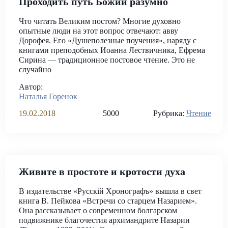
Проходить путь Божий разумно
Что читать Великим постом? Многие духовно
опытные люди на этот вопрос отвечают: авву
Дорофея. Его «Душеполезные поучения», наряду с
книгами преподобных Иоанна Лествичника, Ефрема
Сирина — традиционное постовое чтение. Это не
случайно
Автор:
Наталья Горенок
19.02.2018
5000
Рубрика:
Чтение
Живите в простоте и кротости духа
В издательстве «Русскiй Хронографъ» вышла в свет
книга В. Пейкова «Встречи со старцем Назарием».
Она рассказывает о современном болгарском
подвижнике благочестия архимандрите Назарии