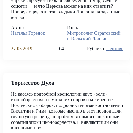
упреки адресуют Церкви современный мир, СМИ и
соцсети — и что Церковь может на них ответить?
Приведем ряд ответов владыки Лонгина на заданные
вопросы
Автор:
Гость:
Наталья Горенок
Митрополит Саратовский
и Вольский Лонгин
27.03.2019
6411
Рубрика:
Церковь
Торжество Духа
Не касаясь подробной хронологии двух «волн»
иконоборчества, не утихших споров о количестве
Вселенских Соборов, подробностей взаимоотношений
Византии и Рима, которые именно в этот период дали
глубокую трещину, попробуем вспомнить некоторые
события эпохи иконоборчества. Не являются ли они
внешними про...