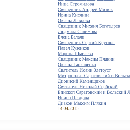
Инна Стромилова
Священник Андрей Мизюк
Ирина Кислина
Оксана Лаврова
Священник Михаил Богатырев
Людмила Салимова
Елена Балаян
Священник Сергий Круглов
Павел Кузенков
Марина Шмелева
Священник Максим Плякин
Оксана Гаркавенко
Святитель Иоанн Златоуст
Митрополит Саратовский и Вольск
Дионисий Каменщиков
Святитель Николай Сербский
Епископ Саратовский и Вольский 
Ирина Певцова
Диакон Максим Плякин
14.04.2015