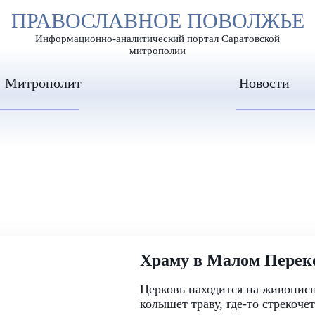
А
ПРАВОСЛАВНОЕ ПОВОЛЖЬЕ
А
ЕР ШРИФТА
ИЗОБРАЖЕН
А
Информационно-аналитический портал Саратовской
митрополии
Митрополит
Новости
Храму в Малом Перек
Церковь находится на живописн
колышет траву, где-то стрекоч