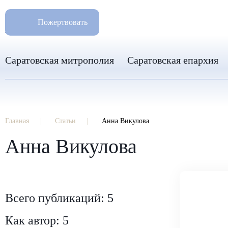
РАЗМ
8 960 346 31 04
Пожертвовать
info-sar@mail.ru
Саратовская митрополия
Саратовская епархия
Главная
Статьи
Анна Викулова
Анна Викулова
Всего публикаций: 5
Как автор: 5