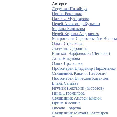
Авторы:
Людмила Питайчук
Ирина Рокицкая
Наталья Музафарова
Иерей Александр Кузьмин
Марина Бирюкова
Иерей Кирилл Андриенко
Митрополит Саратовский и Вольск
Ольга Стрелкова
Людмила Доронина
Епископ Варфоломей (Денисов)
Анна Викулова
Ольга Протасова
Протоиерей Владимир Пархоменко
Священник Кирилл Петрович
Протоиерей Вячеслав Казанцев
Елена Сапаева
Игумен Нектарий (Морозов)
Инна Стромилова
Священник Андрей Мизюк
Ирина Кислина
Оксана Лаврова
Священник Михаил Богатырев