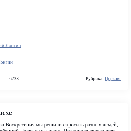
ий Лонгин
Лонгин
6733
Рубрика:
Церковь
асхе
ва Воскресения мы решили спросить разных людей,
собенной Пасхе в их жизни. Получился своего рода