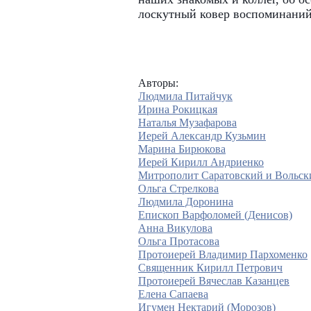
лоскутный ковер воспоминаний
Авторы:
Людмила Питайчук
Ирина Рокицкая
Наталья Музафарова
Иерей Александр Кузьмин
Марина Бирюкова
Иерей Кирилл Андриенко
Митрополит Саратовский и Вольск
Ольга Стрелкова
Людмила Доронина
Епископ Варфоломей (Денисов)
Анна Викулова
Ольга Протасова
Протоиерей Владимир Пархоменко
Священник Кирилл Петрович
Протоиерей Вячеслав Казанцев
Елена Сапаева
Игумен Нектарий (Морозов)