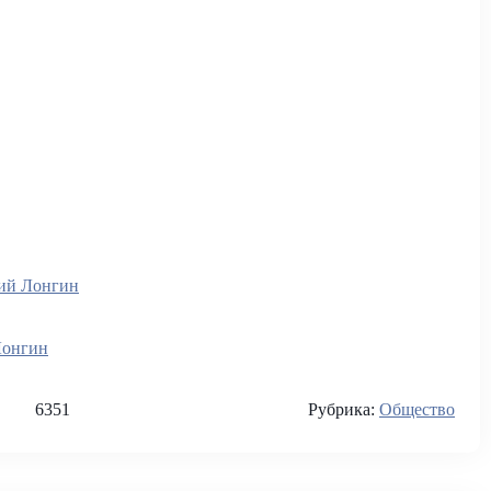
ий Лонгин
Лонгин
6351
Рубрика:
Общество