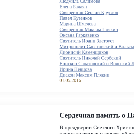
Людмила Салимова
Елена Балаян
Священник Сергий Круглов
Павел Кузенков
Марина Шмелева
Священник Максим Плякин
Оксана Гаркавенко
Святитель Иоанн Златоуст
Митрополит Саратовский и Вольск
Дионисий Каменщиков
Святитель Николай Сербский
Епископ Саратовский и Вольский 
Ирина Певцова
Диакон Максим Плякин
01.05.2016
Сердечная память о П
В преддверии Светлого Христо
наших знакомых и коллег, об о