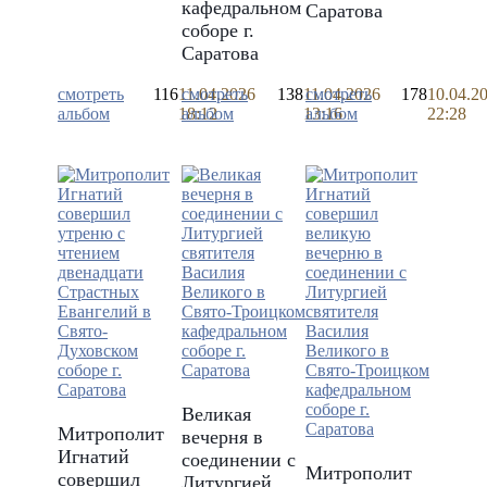
кафедральном
Саратова
соборе г.
Саратова
смотреть
116
11.04.2026
смотреть
138
11.04.2026
смотреть
178
10.04.2
альбом
18:12
альбом
13:16
альбом
22:28
Великая
Митрополит
вечерня в
Игнатий
соединении с
Митрополит
совершил
Литургией