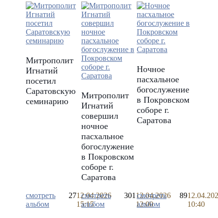
Митрополит
Ночное
Игнатий
пасхальное
посетил
богослужение
Саратовскую
Митрополит
в Покровском
семинарию
Игнатий
соборе г.
совершил
Саратова
ночное
пасхальное
богослужение
в Покровском
соборе г.
Саратова
смотреть
27
12.04.2026
смотреть
301
12.04.2026
смотреть
89
12.04.20
альбом
15:15
альбом
12:00
альбом
10:40