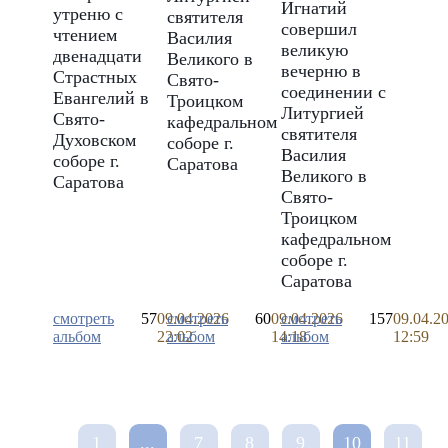
Игнатий
утреню с
святителя
совершил
чтением
Василия
великую
двенадцати
Великого в
вечерню в
Страстных
Свято-
соединении с
Евангелий в
Троицком
Литургией
Свято-
кафедральном
святителя
Духовском
соборе г.
Василия
соборе г.
Саратова
Великого в
Саратова
Свято-
Троицком
кафедральном
соборе г.
Саратова
смотреть
57
09.04.2026
смотреть
60
09.04.2026
смотреть
157
09.04.2
альбом
22:02
альбом
14:18
альбом
12:59
1
...
7
8
9
10
11