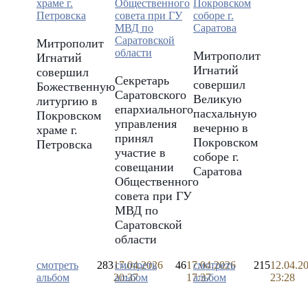
Митрополит
Митрополит
Игнатий
Игнатий
совершил
Секретарь
совершил
Божественную
Саратовского
Великую
литургию в
епархиального
пасхальную
Покровском
управления
вечерню в
храме г.
принял
Покровском
Петровска
участие в
соборе г.
совещании
Саратова
Общественного
совета при ГУ
МВД по
Саратовской
области
смотреть
283
17.04.2026
смотреть
46
17.04.2026
смотреть
215
12.04.2
альбом
20:37
альбом
17:37
альбом
23:28