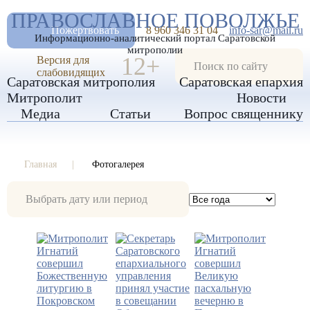
А
ПРАВОСЛАВНОЕ ПОВОЛЖЬЕ
А
РАЗМЕР ШРИФТА
А
Пожертвовать
8 960 346 31 04
info-sar@mail.ru
Информационно-аналитический портал Саратовской
ИЗОБРАЖЕНИЯ
митрополии
12+
Версия для
слабовидящих
Саратовская митрополия
Саратовская епархия
Митрополит
Новости
Медиа
Статьи
Вопрос священнику
Главная
Фотогалерея
Фотогалерея