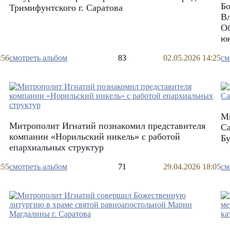
Бо
Тримифунтского г. Саратова
В
Об
ю
:56
смотреть альбом
83
02.05.2026 14:25
см
Ми
Митрополит Игнатий познакомил представителя
С
компании «Норильский никель» с работой
Б
епархиальных структур
:55
смотреть альбом
71
29.04.2026 18:05
см