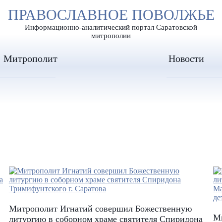
А
ПРАВОСЛАВНОЕ ПОВОЛЖЬЕ
А
ЕР ШРИФТА
ИЗОБРАЖЕН
А
Информационно-аналитический портал Саратовской
митрополии
Митрополит
Новости
Митрополит Игнатий совершил Божественную
М
литургию в соборном храме святителя Спиридона