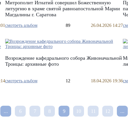
и
Митрополит Игнатий совершил Божественную
Пр
литургию в храме святой равноапостольной Марии
п
Магдалины г. Саратова
Ч
:01
смотреть альбом
89
26.04.2026 14:27
см
Возрождение кафедрального собора Живоначальной
М
Троицы: архивные фото
ли
:14
смотреть альбом
12
18.04.2026 19:36
см
...
6
7
8
9
10
11
12
...