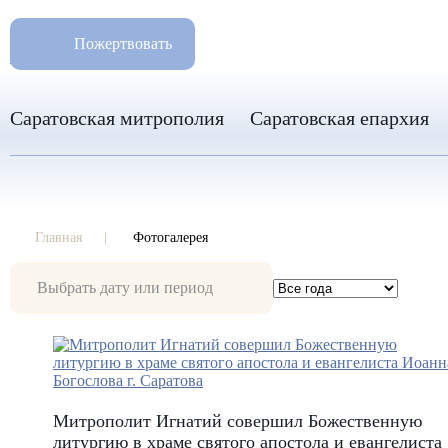
РАЗМ
8 960 346 31 04
Пожертвовать
info-sar@mail.ru
Саратовская митрополия
Саратовская епархия
Главная
Фотогалерея
Фотогалерея
Митрополит Игнатий совершил Божественную
литургию в храме святого апостола и евангелиста